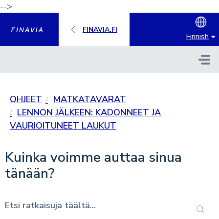
-->
Hyppää pääsisältöön
FINAVIA.FI
Finnish
OHJEET
MATKATAVARAT
LENNON JÄLKEEN: KADONNEET JA
VAURIOITUNEET LAUKUT
Kuinka voimme auttaa sinua
tänään?