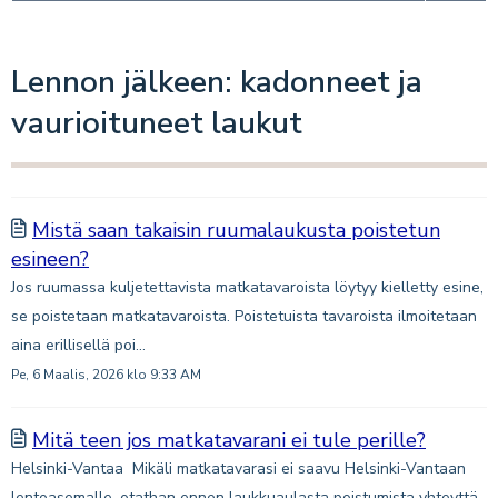
Lennon jälkeen: kadonneet ja
vaurioituneet laukut
Mistä saan takaisin ruumalaukusta poistetun
esineen?
Jos ruumassa kuljetettavista matkatavaroista löytyy kielletty esine,
se poistetaan matkatavaroista. Poistetuista tavaroista ilmoitetaan
aina erillisellä poi...
Pe, 6 Maalis, 2026 klo 9:33 AM
Mitä teen jos matkatavarani ei tule perille?
Helsinki-Vantaa Mikäli matkatavarasi ei saavu Helsinki-Vantaan
lentoasemalle, otathan ennen laukkuaulasta poistumista yhteyttä