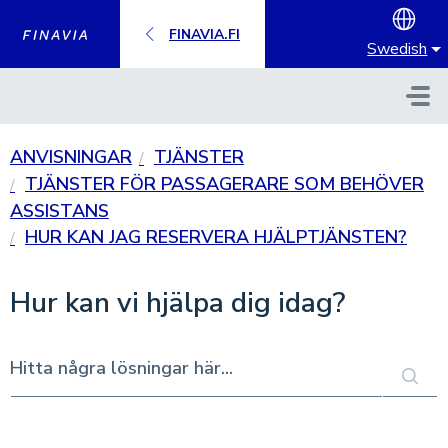
Hoppa till huvudinnehåll
FINAVIA.FI
Swedish
ANVISNINGAR
TJÄNSTER
TJÄNSTER FÖR PASSAGERARE SOM BEHÖVER
ASSISTANS
HUR KAN JAG RESERVERA HJÄLPTJÄNSTEN?
Hur kan vi hjälpa dig idag?