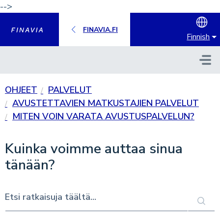
-->
Hyppää pääsisältöön
FINAVIA.FI
Finnish
OHJEET
PALVELUT
AVUSTETTAVIEN MATKUSTAJIEN PALVELUT
MITEN VOIN VARATA AVUSTUSPALVELUN?
Kuinka voimme auttaa sinua
tänään?