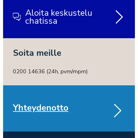
Aloita keskustelu
chatissa
Soita meille
0200 14636 (24h, pvm/mpm)
Yhteydenotto